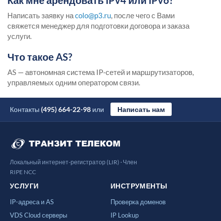
Как мне арендовать IPv4 или IPv6?
Написать заявку на
colo@p3.ru
, после чего с Вами
свяжется менеджер для подготовки договора и заказа
услуги.
Что такое AS?
AS — автономная система IP-сетей и маршрутизаторов,
управляемых одним оператором связи.
Контакты
(495) 664-22-98
или
Написать нам
Локальный интернет-регистратор (LIR) · Член
RIPE NCC
УСЛУГИ
ИНСТРУМЕНТЫ
IP-адреса и AS
Проверка доменов
VDS Cloud серверы
IP Lookup