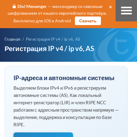
×
Dixl Messenger
— мессенджер со сквозным
шифрованием от нашего европейского партнёра.
Бесплатно для iOS и Android
Скачать
Главная
/ Регистрация IP v4 / ip v6, AS
Регистрация IP v4 / ip v6, AS
IP-адреса и автономные системы
Выделяем блоки IPv4 и IPv6 и регистрируем
автономные системы (AS). Как локальный
интернет-регистратор (LIR) и член RIPE NCC
работаем с адресным пространством напрямую —
выделение, поддержка и консультации по базе
RIPE.